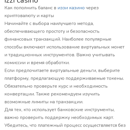
izzi casino
Как пополнить баланс в
иззи казино
через
криптовалюту и карты
Начинайте с выбора наилучшего метода,
обеспечивающего простоту и безопасность
финансовых транзакций. Наиболее популярные
способы включают использование виртуальных монет
и традиционных инструментов. Важно учитывать
комиссии и время обработки.
Если предпочитаете виртуальные деньги, выберите
платформу, предлагающую поддерживаемые токены.
Обязательно проверьте курс и необходимость
конвертации. Также рекомендуем изучить
возможные лимиты на транзакции.
Для тех, кто использует банковские инструменты,
важно проверить поддержку необходимых карт.
Убедитесь, что платежный процесс осуществляется без