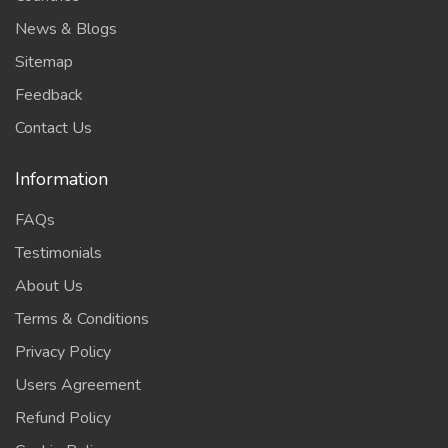
News & Blogs
Sitemap
Feedback
Contact Us
Information
FAQs
Testimonials
About Us
Terms & Conditions
Privacy Policy
Users Agreement
Refund Policy